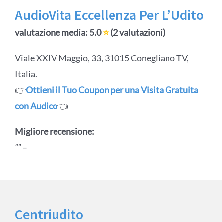
AudioVita Eccellenza Per L’Udito
valutazione media: 5.0
⭐
(2 valutazioni)
Viale XXIV Maggio, 33, 31015 Conegliano TV,
Italia.
👉
Ottieni il Tuo Coupon per una Visita Gratuita
con Audico
👈
Migliore recensione:
“”
–
Centriudito