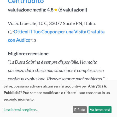
Centriudito
valutazione media: 4.8
⭐
(6 valutazioni)
Via S. Liberale, 10 C, 33077 Sacile PN, Italia.
👉
Ottieni il Tuo Coupon per una Visita Gratuita
con Audico
👈
Migliore recensione:
“La D.ssa Sabrina è sempre disponibile. Ha molta
pazienza dato che la mia situazione è complessa e in
continua evoluzione. Risolve sempre ogni problema.”
–
Salve, possiamo attivare alcuni servizi aggiuntivi per
Analytics &
( Valutazione: 5/5)
Pubblicità
? Può sempre modificare o ritirare il suo consenso in un
secondo momento.
Lasciatemi scegliere
...
Rifiuto
Va bene così