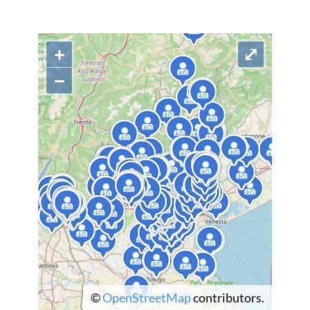
+
⤢
−
©
OpenStreetMap
contributors.