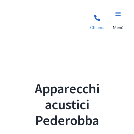
Salta
al
contenuto
Chiama
Menù
Apparecchi
acustici
Pederobba