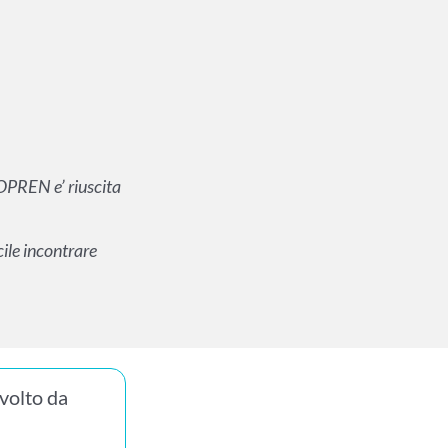
COPREN e’ riuscita
cile incontrare
volto da