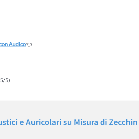
 con Audico
👈
 5/5)
tici e Auricolari su Misura di Zecchin