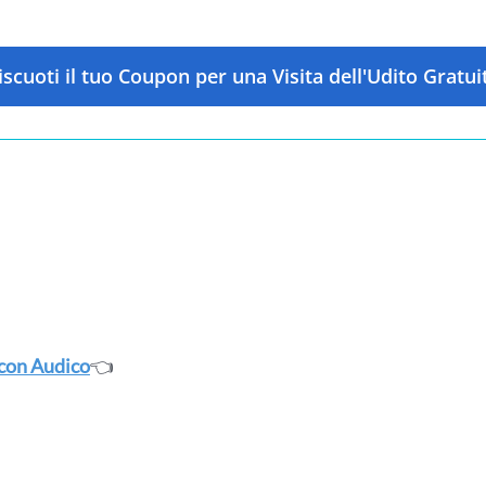
iscuoti il tuo Coupon per una Visita dell'Udito Gratui
 con Audico
👈