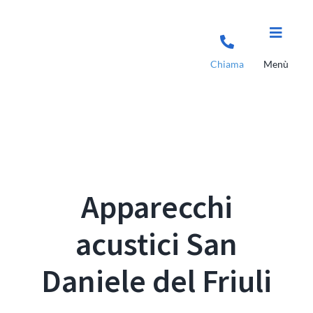
Salta
al
contenuto
Chiama
Menù
Apparecchi
acustici San
Daniele del Friuli